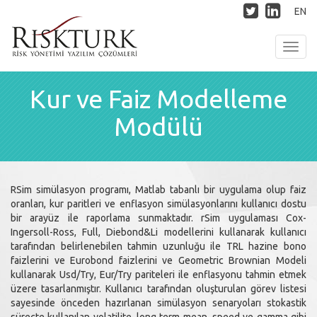
EN
Toggl
navig
Kur ve Faiz Modelleme
Modülü
RSim simülasyon programı, Matlab tabanlı bir uygulama olup faiz
oranları, kur paritleri ve enflasyon simülasyonlarını kullanıcı dostu
bir arayüz ile raporlama sunmaktadır. rSim uygulaması Cox-
Ingersoll-Ross, Full, Diebond&Li modellerini kullanarak kullanıcı
tarafından belirlenebilen tahmin uzunluğu ile TRL hazine bono
faizlerini ve Eurobond faizlerini ve Geometric Brownian Modeli
kullanarak Usd/Try, Eur/Try pariteleri ile enflasyonu tahmin etmek
üzere tasarlanmıştır. Kullanıcı tarafından oluşturulan görev listesi
sayesinde önceden hazırlanan simülasyon senaryoları stokastik