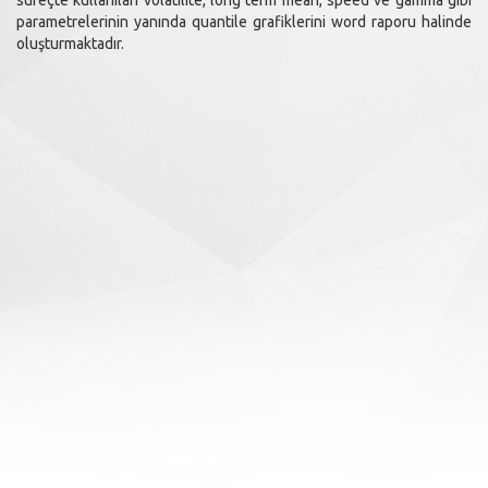
süreçte kullanılan volatilite, long term mean, speed ve gamma gibi
parametrelerinin yanında quantile grafiklerini word raporu halinde
oluşturmaktadır.